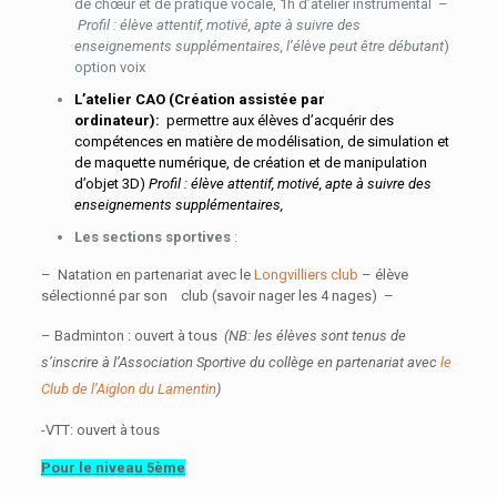
de chœur et de pratique vocale, 1h d’atelier instrumental –
Profil : élève attentif, motivé, apte à suivre des
enseignements supplémentaires, l’élève peut être débutant
)
option voix
L’atelier CAO (Création assistée par
ordinateur):
permettre aux élèves d’acquérir des
compétences en matière de modélisation, de simulation et
de maquette numérique, de création et de manipulation
d’objet 3D)
Profil : élève attentif, motivé, apte à suivre des
enseignements supplémentaires,
Les sections sportives
:
– Natation en partenariat avec le
Longvilliers club
– élève
sélectionné par son club (savoir nager les 4 nages) –
– Badminton : ouvert à tous
(
NB: les élèves sont tenus de
s’inscrire à l’Association Sportive du collège en partenariat avec
le
Club de l’Aiglon du Lamentin
)
-VTT: ouvert à tous
Pour le niveau 5ème