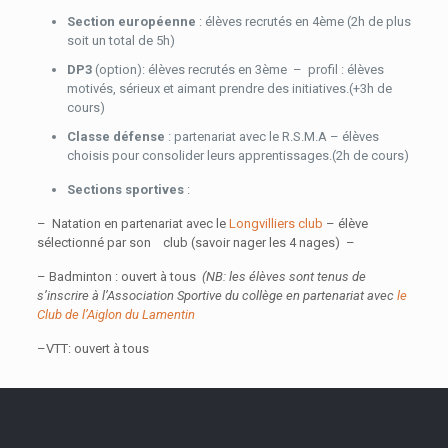
Section européenne
: élèves recrutés en 4ème (2h de plus
soit un total de 5h)
DP3
(option): élèves recrutés en 3ème – profil : élèves
motivés, sérieux et aimant prendre des initiatives.(+3h de
cours)
Classe défense
: partenariat avec le R.S.M.A – élèves
choisis pour consolider leurs apprentissages.(2h de cours)
Sections sportives
:
– Natation en partenariat avec le
Longvilliers club
– élève
sélectionné par son club (savoir nager les 4 nages) –
– Badminton : ouvert à tous
(NB: les élèves sont tenus de
s’inscrire à l’Association Sportive du collège en partenariat avec
le
Club de l’Aiglon du Lamentin
–VTT: ouvert à tous