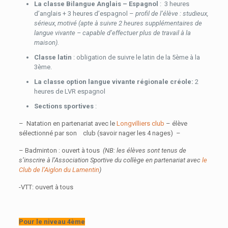
La classe Bilangue Anglais – Espagnol
: 3 heures
d’anglais + 3 heures d’espagnol –
profil de l’élève : studieux,
sérieux, motivé (apte à suivre 2 heures supplémentaires de
langue vivante – capable d’effectuer plus de travail à la
maison).
Classe latin
: obligation de suivre le latin de la 5ème à la
3ème.
La classe option langue vivante régionale créole:
2
heures de LVR espagnol
Sections sportives
:
– Natation en partenariat avec le
Longvilliers club
– élève
sélectionné par son club (savoir nager les 4 nages) –
– Badminton : ouvert à tous
(NB: les élèves sont tenus de
s’inscrire à l’Association Sportive du collège en partenariat avec
le
Club de l’Aiglon du Lamentin
)
-VTT: ouvert à tous
Pour le niveau 4ème