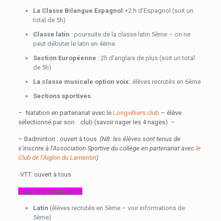
La Classe Bilangue Espagnol:
+2 h d’Espagnol (soit un
total de 5h)
Classe latin
: poursuite de la classe latin 5ème – on ne
peut débuter le latin en 4ème.
Section Européenne
: 2h d’anglais de plus (soit un total
de 5h)
La classe musicale option voix:
élèves recrutés en 6ème
Sections sportives
:
– Natation en partenariat avec le
Longvilliers club
– élève
sélectionné par son club (savoir nager les 4 nages) –
– Badminton : ouvert à tous
(NB: les élèves sont tenus de
s’inscrire à l’Association Sportive du collège en partenariat avec
le
Club de l’Aiglon du Lamentin
)
-VTT: ouvert à tous
Pour le niveau 3ème
Latin
(élèves recrutés en 5ème – voir informations de
5ème)