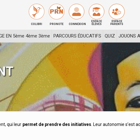
ESPACE
ESPACE
COLIBRI
PRONOTE
CONNEXION
ÉLÈVES
PARENTS
GE EN 5ème 4ème 3ème
PARCOURS ÉDUCATIFS
QUIZ
JOUONS A
NT
nt, qui leur
permet de prendre des initiatives
. Leur autonomie s’est a