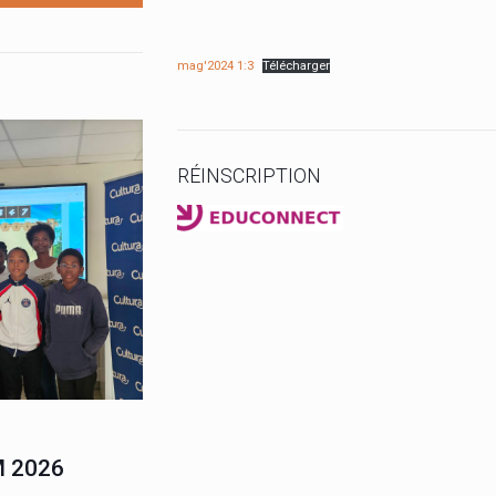
mag'2024 1:3
Télécharger
RÉINSCRIPTION
de 6ème du collège
 2026
ons à l’élève ZEBO
 titre de champion