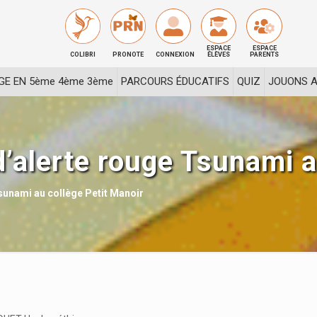
ESPACE
ESPACE
COLIBRI
PRONOTE
CONNEXION
ÉLÈVES
PARENTS
GE EN 5ème 4ème 3ème
PARCOURS ÉDUCATIFS
QUIZ
JOUONS A
d’alerte rouge Tsunami a
Tsunami au collège Petit Manoir