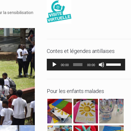
 la sensibilisation
Contes et légendes antillaises
Lecteur
Utilisez
00:00
00:00
audio
les
flèches
haut/bas
Pour les enfants malades
pour
augmenter
ou
diminuer
le
volume.