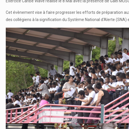
Exercice Caribe Wave réalisé le 8 Mai avec la présence de Gael MU
Cet évènement vise à faire progresser les efforts de préparation aux 
des collégiens à la signification du Système National d’Alerte (SNA) et