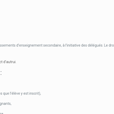
lissements d’enseignement secondaire, à l’initiative des délégués. Le dr
t d’autrui.
:
 que l’élève y est inscrit),
ignants,
re,