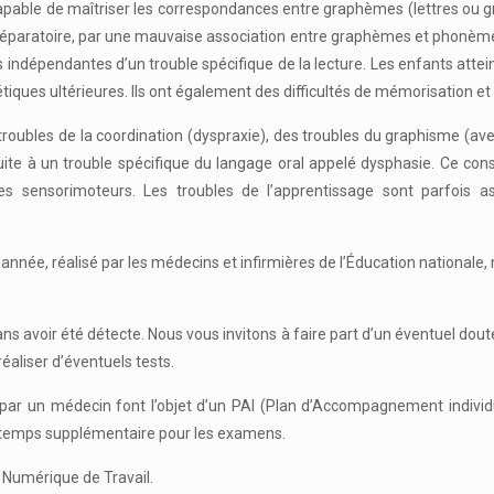
 capable de maîtriser les correspondances entre graphèmes (lettres ou gr
 préparatoire, par une mauvaise association entre graphèmes et phonèmes
rmes indépendantes d’un trouble spécifique de la lecture. Les enfants at
iques ultérieures. Ils ont également des difficultés de mémorisation et 
troubles de la coordination (dyspraxie), des troubles du graphisme (avec
it suite à un trouble spécifique du langage oral appelé dysphasie. Ce 
 sensorimoteurs. Les troubles de l’apprentissage sont parfois as
nnée, réalisé par les médecins et infirmières de l’Éducation nationale, 
ans avoir été détecte. Nous vous invitons à faire part d’un éventuel dout
éaliser d’éventuels tests.
s par un médecin font l’objet d’un PAI (Plan d’Accompagnement individ
n temps supplémentaire pour les examens.
t Numérique de Travail.