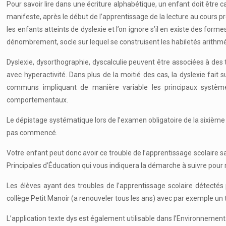
Pour savoir lire dans une écriture alphabétique, un enfant doit être
manifeste, après le début de l’apprentissage de la lecture au cours
les enfants atteints de dyslexie et l’on ignore s’il en existe des fo
dénombrement, socle sur lequel se construisent les habiletés arithmét
Dyslexie, dysorthographie, dyscalculie peuvent être associées à des 
avec hyperactivité. Dans plus de la moitié des cas, la dyslexie fa
communs impliquant de manière variable les principaux systèmes
comportementaux.
Le dépistage systématique lors de l’examen obligatoire de la sixième a
pas commencé.
Votre enfant peut donc avoir ce trouble de l’apprentissage scolaire s
Principales d’Éducation qui vous indiquera la démarche à suivre pour r
Les élèves ayant des troubles de l’apprentissage scolaire détecté
collège Petit Manoir (a renouveler tous les ans) avec par exemple u
L’application texte dys est également utilisable dans l’Environnemen