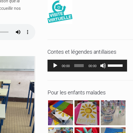
aison que la
cueillir nos
Contes et légendes antillaises
Lecteur
Utilisez
00:00
00:00
audio
les
flèches
haut/bas
Pour les enfants malades
pour
augmenter
ou
diminuer
le
volume.