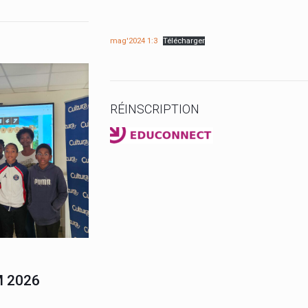
mag'2024 1:3
Télécharger
RÉINSCRIPTION
de 6ème du collège
 2026
ons à l’élève ZEBO
 titre de champion