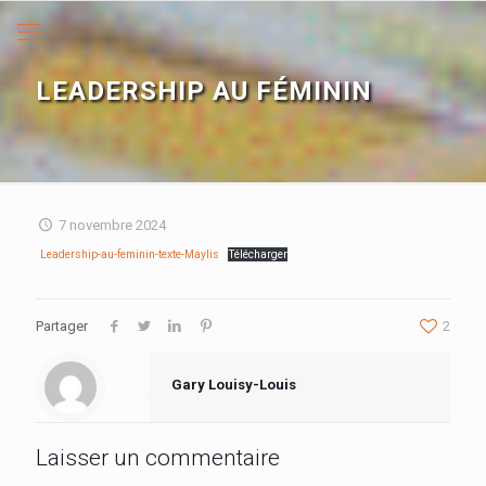
LEADERSHIP AU FÉMININ
7 novembre 2024
Leadership-au-feminin-texte-Maylis
Télécharger
Partager
2
Gary Louisy-Louis
Laisser un commentaire