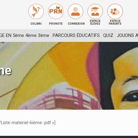
ESPACE
ESPACE
COLIBRI
PRONOTE
CONNEXION
ÉLÈVES
PARENTS
GE EN 5ème 4ème 3ème
PARCOURS ÉDUCATIFS
QUIZ
JOUONS A
me
/Liste-materiel-6ième-.pdf »]