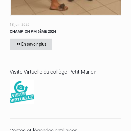
18 juin 2026
CHAMPION PM 6ÈME 2024
Une finale opposant les classes de 601 et 602 a vu la victoire
de WILLIAM Chris, de 601, qui obtient le titre de meilleur 6ème.
En savoir plus
Bravo!
[…]
Visite Virtuelle du collège Petit Manoir
Contes et légendes antillaises