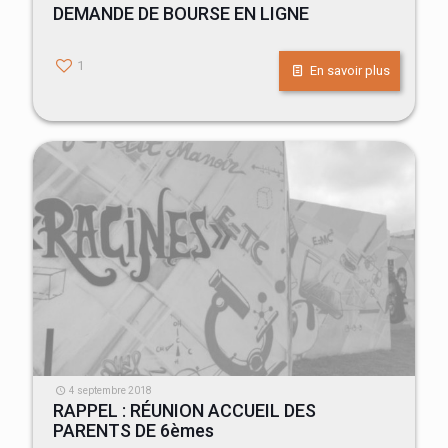
DEMANDE DE BOURSE EN LIGNE
Vous pouvez accéder à votre espace de Téléservices en
1
cliquant sur ce lien.
En savoir plus
4 septembre 2018
RAPPEL : RÉUNION ACCUEIL DES
PARENTS DE 6èmes
Nous rappelons aux parents des élèves des classes de