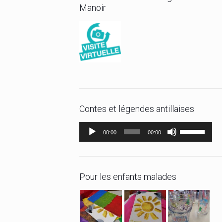
Manoir
Contes et légendes antillaises
Lecteur
Utilisez
00:00
00:00
audio
les
flèches
haut/bas
Pour les enfants malades
pour
augmenter
ou
diminuer