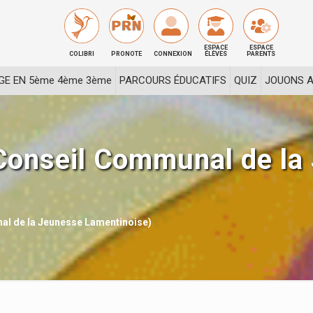
ESPACE
ESPACE
COLIBRI
PRONOTE
CONNEXION
ÉLÈVES
PARENTS
GE EN 5ème 4ème 3ème
PARCOURS ÉDUCATIFS
QUIZ
JOUONS A
Conseil Communal de la
al de la Jeunesse Lamentinoise)