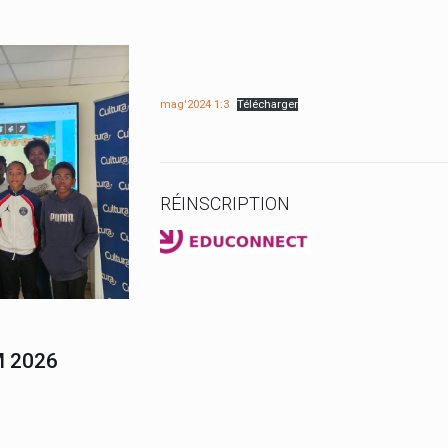
mag'2024 1:3
Télécharger
RÉINSCRIPTION
de 6ème du collège
 2026
ons à l’élève ZEBO
 titre de champion