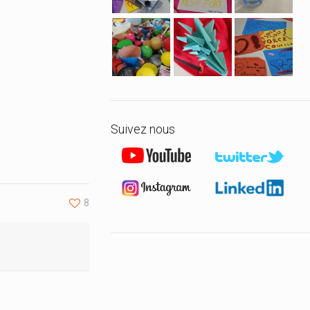
le
volume.
Suivez nous
8