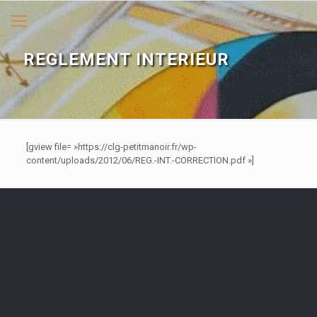
REGLEMENT INTERIEUR
[gview file= »https://clg-petitmanoir.fr/wp-
content/uploads/2012/06/REG.-INT.-CORRECTION.pdf »]