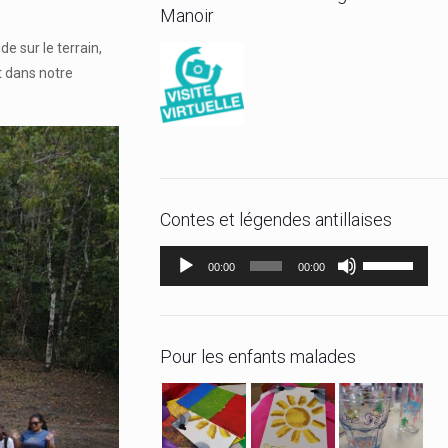
Manoir
e sur le terrain,
t dans notre
Contes et légendes antillaises
Lecteur
Utilisez
00:00
00:00
audio
les
flèches
haut/bas
Pour les enfants malades
pour
augmenter
ou
diminuer