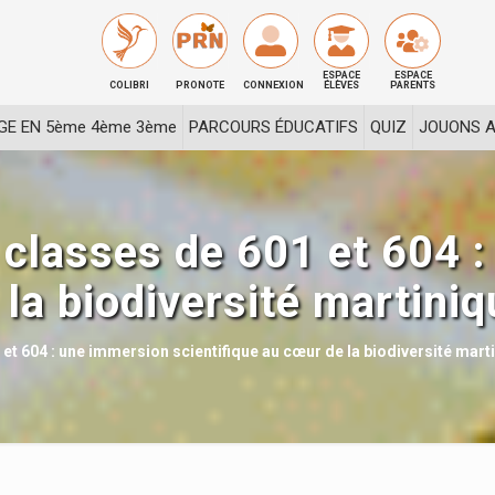
ESPACE
ESPACE
COLIBRI
PRONOTE
CONNEXION
ÉLÈVES
PARENTS
GE EN 5ème 4ème 3ème
PARCOURS ÉDUCATIFS
QUIZ
JOUONS A
 classes de 601 et 604 
la biodiversité martiniq
t 604 : une immersion scientifique au cœur de la biodiversité mart