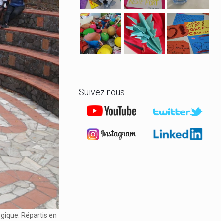
le
volume.
Suivez nous
ogique. Répartis en