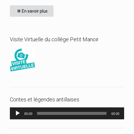
de WILLIAM Chris, de 601, qui obtient le titre de meilleur 6ème.
En savoir plus
Bravo!
[…]
Visite Virtuelle du collège Petit Manoir
Contes et légendes antillaises
Lecteur
00:00
00:00
audio