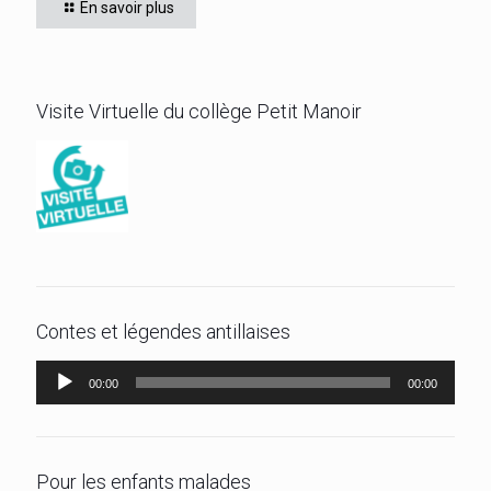
En savoir plus
Bravo!
[…]
Visite Virtuelle du collège Petit Manoir
Contes et légendes antillaises
Lecteur
00:00
00:00
audio
Pour les enfants malades