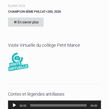
8 juillet 2026
CHAMPION 6ÈME PM,CAT<200, 2026
Cette année, tous les élèves de 6ème du collège se sont
affrontés. CADIGNAN Manuel, après une bataille bien
En savoir plus
disputée, s’est imposé, le jeudi 4 juin 2026
[…]
Visite Virtuelle du collège Petit Manoir
Contes et légendes antillaises
Lecteur
00:00
00:00
audio