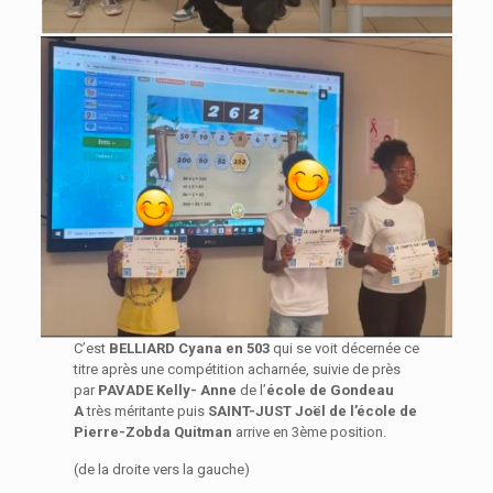
C’est
BELLIARD Cyana en 503
qui se voit décernée ce
titre après une compétition acharnée, suivie de près
par
PAVADE Kelly- Anne
de l’
école de Gondeau
A
très méritante puis
SAINT-JUST Joël de l
’
école de
Pierre-Zobda Quitman
arrive en 3ème position.
(de la droite vers la gauche)