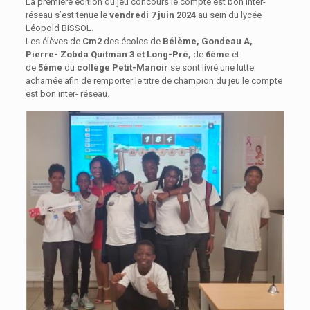
La première édition du jeu concours le compte est bon inter-
réseau s’est tenue le
vendredi 7 juin 2024
au sein du lycée
Léopold BISSOL.
Les élèves de
Cm2
des écoles de
Bélème, Gondeau A,
Pierre- Zobda Quitman 3 et Long-Pré,
de
6ème
et
de
5ème
du
collège Petit-Manoir
se sont livré une lutte
acharnée afin de remporter le titre de champion du jeu le compte
est bon inter- réseau.