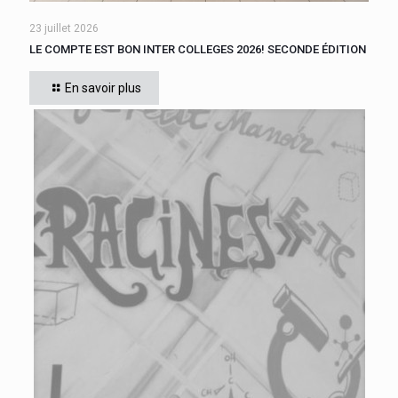
23 juillet 2026
LE COMPTE EST BON INTER COLLEGES 2026! SECONDE ÉDITION
Devenir champion de calcul mental pour les niveaux 6ème ou
5ème, tel était le but des 110 élèves issus des collèges Aimé
En savoir plus
CESAIRE de Fort de
[…]