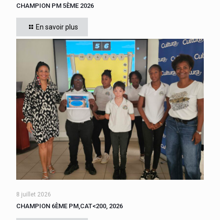
CHAMPION PM 5ÈME 2026
Cette année, tous les élèves de 5ème du collège se sont
affrontés. Six finalistes se sont disputé le titre de Champion
En savoir plus
« Le compte est bon PM
[…]
8 juillet 2026
CHAMPION 6ÈME PM,CAT<200, 2026
Cette année, tous les élèves de 6ème du collège se sont
affrontés. CADIGNAN Manuel, après une bataille bien