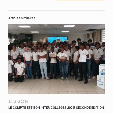
Articles similaires
23 juillet 2026
LE COMPTE EST BON INTER COLLEGES 2026! SECONDE ÉDITION
Devenir champion de calcul mental pour les niveaux 6ème ou