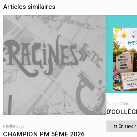
Articles similaires
8 juillet 2026
0’COLLÈG
En savoir
8 juillet 2026
CHAMPION PM 5ÈME 2026
Cette année, tous les élèves de 5ème du collège