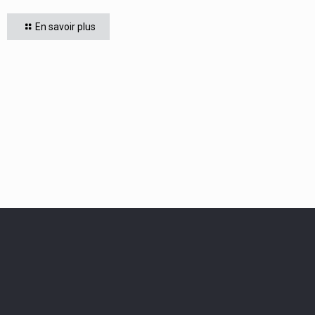
se sont affrontés. Six finalistes se sont disputé le
titre de Champion « Le compte est bon PM
[…]
En savoir plus