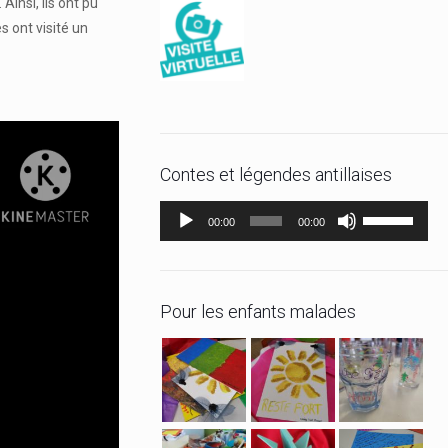
Ainsi, ils ont pu
s ont visité un
Contes et légendes antillaises
Lecteur
Utilisez
00:00
00:00
audio
les
flèches
haut/bas
Pour les enfants malades
pour
augmenter
ou
diminuer
le
volume.