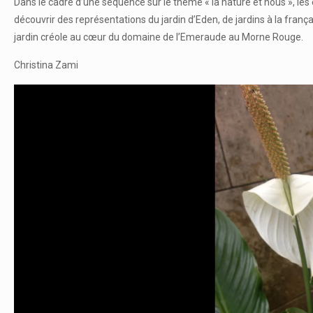
Dans le cadre d’une séquence sur le thème « la nature et nous », les élè
découvrir des représentations du jardin d’Eden, de jardins à la françai
jardin créole au cœur du domaine de l’Emeraude au Morne Rouge.
Christina Zami