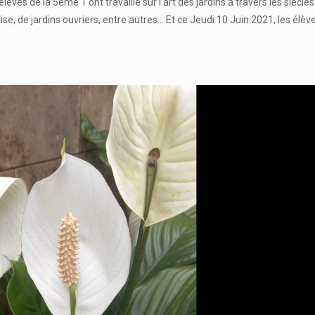
ves de la 5ème 1 ont travaillé sur l’art des jardins à travers les siècles. 
se, de jardins ouvriers, entre autres… Et ce Jeudi 10 Juin 2021, les élève