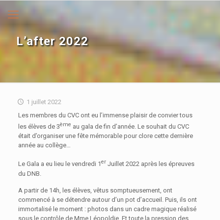
L’after 2022
1 juillet 2022
Les membres du CVC ont eu l’immense plaisir de convier tous
ème
les élèves de 3
au gala de fin d’année. Le souhait du CVC
était d’organiser une fête mémorable pour clore cette dernière
année au collège…
er
Le Gala a eu lieu le vendredi 1
Juillet 2022 après les épreuves
du DNB.
A partir de 14h, les élèves, vêtus somptueusement, ont
commencé à se détendre autour d’un pot d’accueil. Puis, ils ont
immortalisé le moment : photos dans un cadre magique réalisé
sous le contrôle de Mme Léopoldie. Et toute la pression des