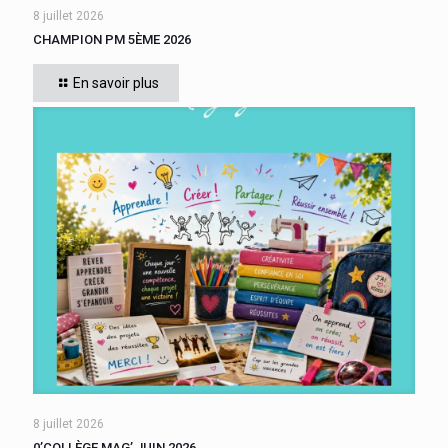
8 juillet 2026
CHAMPION PM 5ÈME 2026
Cette année, tous les élèves de 5ème du collège se sont
affrontés. Six finalistes se sont disputé le titre de Champion
En savoir plus
« Le compte est bon PM
[…]
8 juillet 2026
0’COLLÈGE MAG’ JUIN 2026