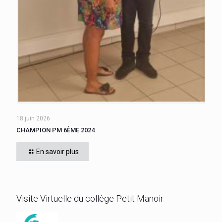
18 juin 2026
CHAMPION PM 6ÈME 2024
Une finale opposant les classes de 601 et 602 a vu la victoire
de WILLIAM Chris, de 601, qui obtient le titre de meilleur 6ème.
En savoir plus
Bravo!
[…]
Visite Virtuelle du collège Petit Manoir