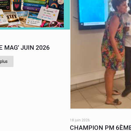
E MAG’ JUIN 2026
 plus
18 juin 2026
CHAMPION PM 6ÈME
Une finale opposant les classes