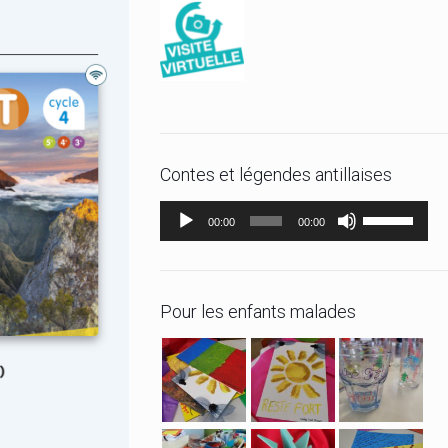
Contes et légendes antillaises
Lecteur
Utilisez
00:00
00:00
audio
les
flèches
haut/bas
Pour les enfants malades
pour
augmenter
ou
diminuer
le
volume.