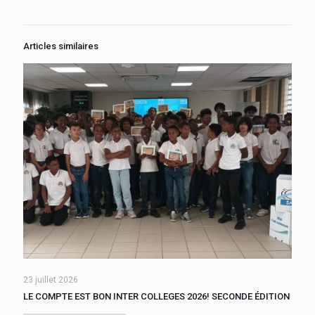
Articles similaires
23 juillet 2026
LE COMPTE EST BON INTER COLLEGES 2026! SECONDE ÉDITION
Devenir champion de calcul mental pour les niveaux 6ème ou
5ème, tel était le but des 110 élèves issus des collèges Aimé