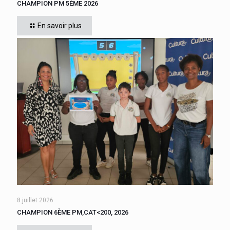
CHAMPION PM 5ÈME 2026
Cette année, tous les élèves de 5ème du collège se sont
affrontés. Six finalistes se sont disputé le titre de Champion
En savoir plus
« Le compte est bon PM
[…]
8 juillet 2026
CHAMPION 6ÈME PM,CAT<200, 2026
Cette année, tous les élèves de 6ème du collège se sont
affrontés. CADIGNAN Manuel, après une bataille bien