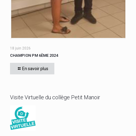
18 juin 2026
CHAMPION PM 6ÈME 2024
Une finale opposant les classes de 601 et 602 a vu la victoire
de WILLIAM Chris, de 601, qui obtient le titre de meilleur 6ème.
En savoir plus
Bravo!
[…]
Visite Virtuelle du collège Petit Manoir