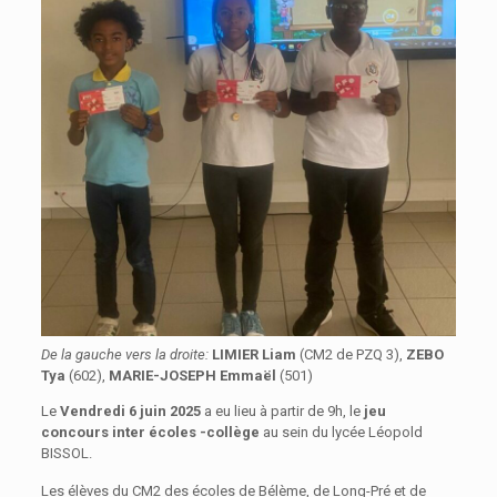
De la
gauche vers la droite:
LIMIER Liam
(CM2 de PZQ 3),
ZEBO
Tya
(602),
MARIE-JOSEPH Emmaël
(501)
Le
Vendredi 6 juin 2025
a eu lieu à partir de 9h, le
jeu
concours inter écoles -collège
au sein du lycée Léopold
BISSOL.
Les élèves du CM2 des écoles de Bélème, de Long-Pré et de