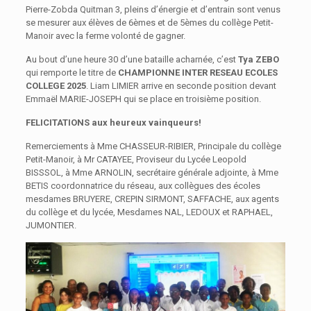
Pierre-Zobda Quitman 3, pleins d’énergie et d’entrain sont venus
se mesurer aux élèves de 6èmes et de 5èmes du collège Petit-
Manoir avec la ferme volonté de gagner.
Au bout d’une heure 30 d’une bataille acharnée, c’est
Tya ZEBO
qui remporte le titre de
CHAMPIONNE INTER RESEAU ECOLES
COLLEGE
2025
. Liam LIMIER arrive en seconde position devant
Emmaël MARIE-JOSEPH qui se place en troisième position.
FELICITATIONS aux heureux vainqueurs!
Remerciements à Mme CHASSEUR-RIBIER, Principale du collège
Petit-Manoir, à Mr CATAYEE, Proviseur du Lycée Leopold
BISSSOL, à Mme ARNOLIN, secrétaire générale adjointe, à Mme
BETIS coordonnatrice du réseau, aux collègues des écoles
mesdames BRUYERE, CREPIN SIRMONT, SAFFACHE, aux agents
du collège et du lycée, Mesdames NAL, LEDOUX et RAPHAEL,
JUMONTIER.