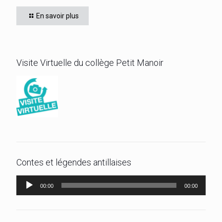
de WILLIAM Chris, de 601, qui obtient le titre de meilleur 6ème.
En savoir plus
Bravo!
[…]
Visite Virtuelle du collège Petit Manoir
Contes et légendes antillaises
Lecteur
00:00
00:00
audio